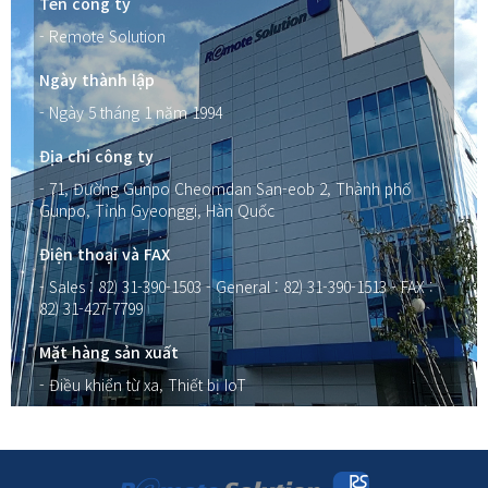
Tên công ty
- Remote Solution
Ngày thành lập
- Ngày 5 tháng 1 năm 1994
Địa chỉ công ty
- 71, Đường Gunpo Cheomdan San-eob 2, Thành phố
Gunpo, Tỉnh Gyeonggi, Hàn Quốc
Điện thoại và FAX
- Sales : 82) 31-390-1503
- General : 82) 31-390-1513
- FAX :
82) 31-427-7799
Mặt hàng sản xuất
- Điều khiển từ xa, Thiết bị IoT