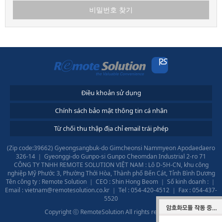
비밀번호 찾기
Điều khoản sử dụng
Chính sách bảo mật thông tin cá nhân
Từ chối thu thập địa chỉ email trái phép
(Zip code:39662) Gyeongsangbuk-do Gimcheonsi Nammyeon Apodaedaero
326-14
｜
Gyeonggi-do Gunpo-si Gunpo Cheomdan Industrial 2-ro 71
CÔNG TY TNHH REMOTE SOLUTION VIỆT NAM : Lô D-5H-CN, khu công
nghiệp Mỹ Phước 3, Phường Thới Hòa, Thành phố Bến Cát, Tỉnh Bình Dương
Tên công ty : Remote Solution
｜
CEO : Shin Hong Beom
｜
Số kinh doanh :
｜
Email :
vietnam@remotesolution.co.kr
｜
Tel :
054-420-4512
｜
Fax : 054-437-
5520
Copyright ⓒ RemoteSolution All rights reserved.